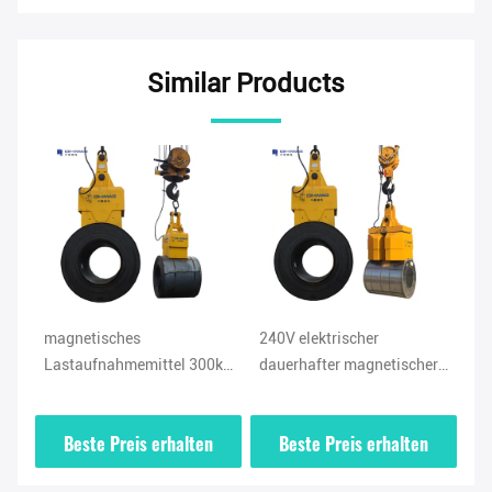
Similar Products
magnetisches
240V elektrischer
36
es
Lastaufnahmemittel 300kg
dauerhafter magnetischer
Kr
EPM für warm gewalzte
Heber 500kg in der
Bl
en
Stahlspule
Industrie keine
Beste Preis erhalten
Beste Preis erhalten
Verminderung