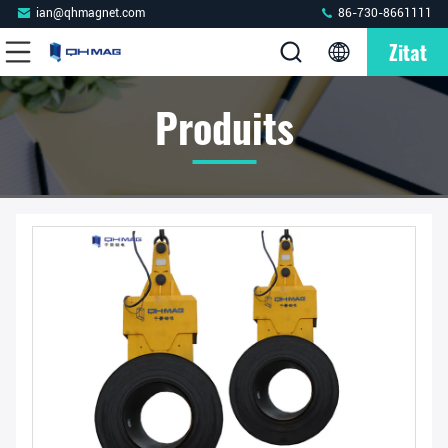
ian@qhmagnet.com
86-730-8661111
Zitat
Produits