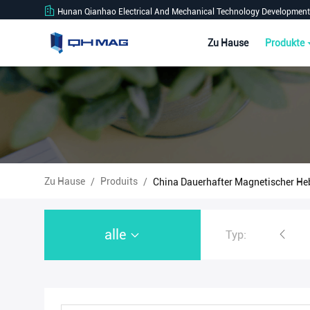
Hunan Qianhao Electrical And Mechanical Technology Development 
Zu Hause
Produkte
Zu Hause
Produits
/
/
China Dauerhafter Magnetischer He
alle
Typ:
Magnetischer Stahlheber