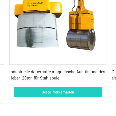
Beste Preis erhalten
Industrielle dauerhafte magnetische Ausrüstung des
Do
Heber-20ton für Stahlspule
el
Beste Preis erhalten