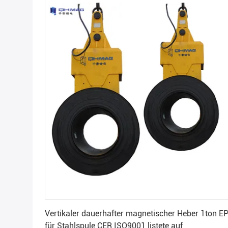
Beste Preis erhalten
Vertikaler dauerhafter magnetischer Heber 1ton E
für Stahlspule CER ISO9001 listete auf