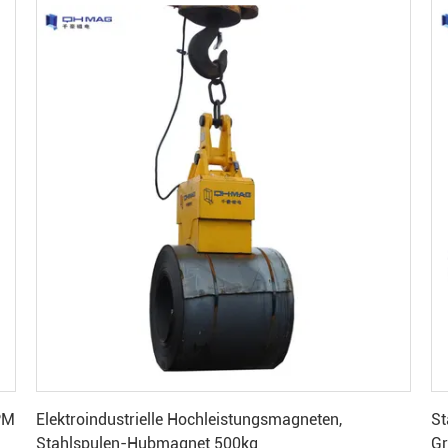
Beste Preis erhalten
PM
Elektroindustrielle Hochleistungsmagneten,
St
Stahlspulen-Hubmagnet 500kg
Gr