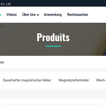
Co., Ltd.
Videos
Über Uns
Anwendung
Rechtssachen
Produits
ber
Dauerhafter magnetischer Heber
Magnetplattenheber
Blech