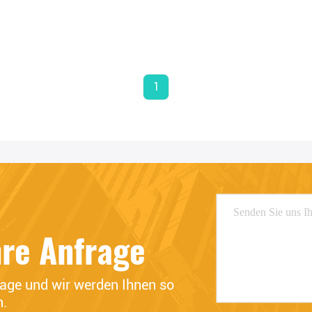
1
hre Anfrage
rage und wir werden Ihnen so 
n.