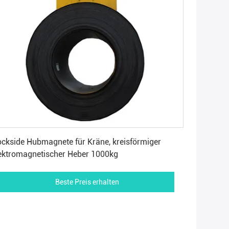
Beste Preis erhalten
ckside Hubmagnete für Kräne, kreisförmiger
ektromagnetischer Heber 1000kg
Beste Preis erhalten