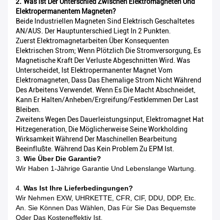
2.
Was Ist Der Unterschied Zwischen Elektromagneten Und
Elektropermanentem Magneten?
Beide Industriellen Magneten Sind Elektrisch Geschaltetes
AN/AUS. Der Hauptunterschied Liegt In 2 Punkten.
Zuerst Elektromagnetarbeiten Über Konsequenten
Elektrischen Strom; Wenn Plötzlich Die Stromversorgung, Es
Magnetische Kraft Der Verluste Abgeschnitten Wird. Was
Unterscheidet, Ist Elektropermanenter Magnet Vom
Elektromagneten, Dass Das Ehemalige Strom Nicht Während
Des Arbeitens Verwendet. Wenn Es Die Macht Abschneidet,
Kann Er Halten/Anheben/Ergreifung/Festklemmen Der Last
Bleiben.
Zweitens Wegen Des Dauerleistungsinput, Elektromagnet Hat
Hitzegeneration, Die Möglicherweise Seine Workholding
Wirksamkeit Während Der Maschinellen Bearbeitung
Beeinflußte. Während Das Kein Problem Zu EPM Ist.
3.
Wie Über Die Garantie?
Wir Haben 1-Jährige Garantie Und Lebenslange Wartung.
4.
Was Ist Ihre Lieferbedingungen?
Wir Nehmen EXW, UHRKETTE, CFR, CIF, DDU, DDP, Etc.
An. Sie Können Das Wählen, Das Für Sie Das Bequemste
Oder Das Kosteneffektiv Ist.