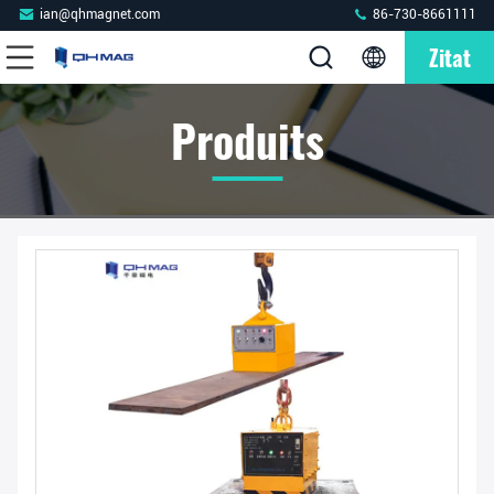
ian@qhmagnet.com
86-730-8661111
Zitat
Produits