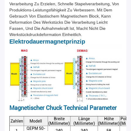
Verarbeitung Zu Erzielen, Schnelle Stapelverarbeitung, Von
Produktions-Leistungsfähigkeit Zu Verbessern. Mit Dem
Gebrauch Von Elastischem Magnetischem Block, Kann
Deformation Des Werkstücks Die Verarbeitung Leicht
Fassen, Und Die Aufnahmekraft Ist, Macht Nicht Die
Werkstückdruckdeformation Einheitlich.
Elektrodauermagnetprinzip
Magnetischer Chuck Technical Parameter
Breite
Länge
Höhe
Pole-
Zahlen
Modell
(Millimeter)
(Millimeter)
(Millimeter)
(Milli
QEPM 50-
1
240
340
58
5