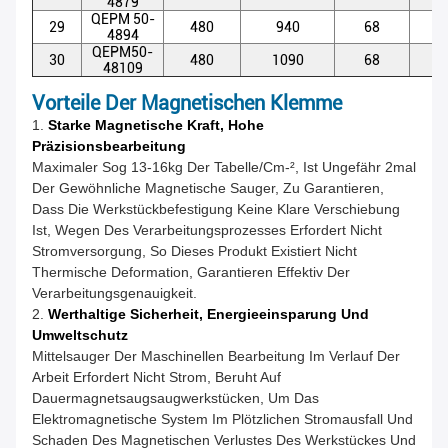
4879
QEPM 50-
29
480
940
68
5
4894
QEPM50-
30
480
1090
68
5
48109
Vorteile Der Magnetischen Klemme
1.
Starke Magnetische Kraft, Hohe
Präzisionsbearbeitung
Maximaler Sog 13-16kg Der Tabelle/cm-², Ist Ungefähr 2mal
Der Gewöhnliche Magnetische Sauger, Zu Garantieren,
Dass Die Werkstückbefestigung Keine Klare Verschiebung
Ist, Wegen Des Verarbeitungsprozesses Erfordert Nicht
Stromversorgung, So Dieses Produkt Existiert Nicht
Thermische Deformation, Garantieren Effektiv Der
Verarbeitungsgenauigkeit.
2.
Werthaltige Sicherheit, Energieeinsparung Und
Umweltschutz
Mittelsauger Der Maschinellen Bearbeitung Im Verlauf Der
Arbeit Erfordert Nicht Strom, Beruht Auf
Dauermagnetsaugsaugwerkstücken, Um Das
Elektromagnetische System Im Plötzlichen Stromausfall Und
Schaden Des Magnetischen Verlustes Des Werkstückes Und