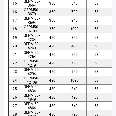
QEPM 50-
15
360
640
58
5
3664
QEPM50-
16
360
790
58
5
3679
QEPM 50-
17
360
940
68
5
3694
QEPM50-
18
360
1090
68
5
36109
QEPM 50-
19
420
340
58
5
4234
QEPM 50-
20
420
490
58
5
4249
QEPM 50-
21
420
640
58
5
4264
QEPM50-
22
420
790
58
5
4279
QEPM 50-
23
420
940
68
5
4294
QEPM50-
24
420
1090
68
5
42109
QEPM 50-
25
480
340
58
5
4834
QEPM 50-
26
480
490
58
5
4849
QEPM 50-
27
480
640
58
5
4864
QEPM 50-
28
480
790
58
5