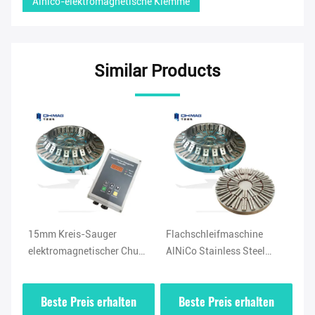
Alnico-elektromagnetische Klemme
Similar Products
15mm Kreis-Sauger
Flachschleifmaschine
Da
elektromagnetischer Chuck
AlNiCo Stainless Steel
el
For Milling 5 mit Seiten
magnetischer Chuck For
Kl
versehen
Milling
Wo
Beste Preis erhalten
Beste Preis erhalten