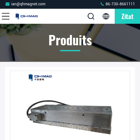
ian@qhmagnet.com
86-730-8661111
Zitat
Produits