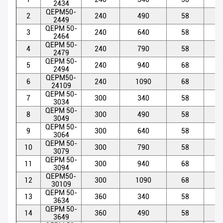
2434
QEPM50-
2
240
490
58
5
2449
QEPM 50-
3
240
640
58
5
2464
QEPM 50-
4
240
790
58
5
2479
QEPM 50-
5
240
940
68
5
2494
QEPM50-
6
240
1090
68
5
24109
QEPM 50-
7
300
340
58
5
3034
QEPM 50-
8
300
490
58
5
3049
QEPM 50-
9
300
640
58
5
3064
QEPM 50-
10
300
790
58
5
3079
QEPM 50-
11
300
940
68
5
3094
QEPM50-
12
300
1090
68
5
30109
QEPM 50-
13
360
340
58
5
3634
QEPM 50-
14
360
490
58
5
3649