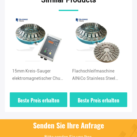
15mm Kreis-Sauger
Flachschleifmaschine
Da
elektromagnetischer Chuck
AlNiCo Stainless Steel
el
For Milling 5 mit Seiten
magnetischer Chuck For
Kl
versehen
Milling
Wo
Beste Preis erhalten
Beste Preis erhalten
Senden Sie Ihre Anfrage