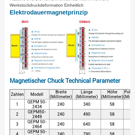
Werkstückdruckdeformation Einheitlich.
Elektrodauermagnetprinzip
Magnetischer Chuck Technical Parameter
Breite
Länge
Höhe
Pole-
Zahlen
Modell
(Millimeter)
(Millimeter)
(Millimeter)
(Milli
QEPM 50-
1
240
340
58
5
2434
QEPM50-
2
240
490
58
5
2449
QEPM 50-
3
240
640
58
5
2464
QEPM 50-
4
240
790
58
5