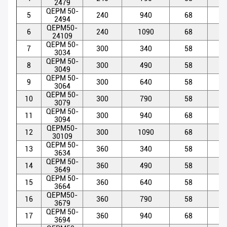
2479
QEPM 50-
5
240
940
68
5
2494
QEPM50-
6
240
1090
68
5
24109
QEPM 50-
7
300
340
58
5
3034
QEPM 50-
8
300
490
58
5
3049
QEPM 50-
9
300
640
58
5
3064
QEPM 50-
10
300
790
58
5
3079
QEPM 50-
11
300
940
68
5
3094
QEPM50-
12
300
1090
68
5
30109
QEPM 50-
13
360
340
58
5
3634
QEPM 50-
14
360
490
58
5
3649
QEPM 50-
15
360
640
58
5
3664
QEPM50-
16
360
790
58
5
3679
QEPM 50-
17
360
940
68
5
3694