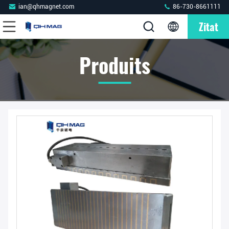
ian@qhmagnet.com
86-730-8661111
Zitat
Produits