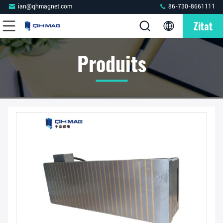
ian@qhmagnet.com
86-730-8661111
Zitat
Produits