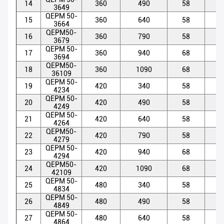
14
360
490
58
5
3649
QEPM 50-
15
360
640
58
5
3664
QEPM50-
16
360
790
58
5
3679
QEPM 50-
17
360
940
68
5
3694
QEPM50-
18
360
1090
68
5
36109
QEPM 50-
19
420
340
58
5
4234
QEPM 50-
20
420
490
58
5
4249
QEPM 50-
21
420
640
58
5
4264
QEPM50-
22
420
790
58
5
4279
QEPM 50-
23
420
940
68
5
4294
QEPM50-
24
420
1090
68
5
42109
QEPM 50-
25
480
340
58
5
4834
QEPM 50-
26
480
490
58
5
4849
QEPM 50-
27
480
640
58
5
4864