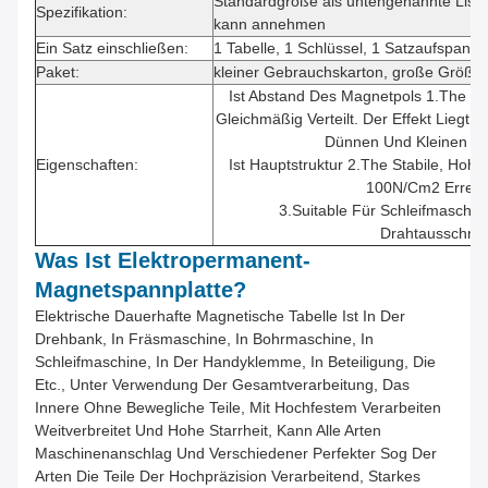
Standardgröße als untengenannte Liste,
Spezifikation:
kann annehmen
Ein Satz einschließen:
1 Tabelle, 1 Schlüssel, 1 Satzaufspann
Paket:
kleiner Gebrauchskarton, große Größe
Ist Abstand Des Magnetpols 1.The Fe
Gleichmäßig Verteilt. Der Effekt Liegt
Dünnen Und Kleinen We
Eigenschaften:
Ist Hauptstruktur 2.The Stabile, Hoh
100N/cm2 Erreic
3.Suitable Für Schleifmaschi
Drahtausschnit
Was Ist Elektropermanent-
Magnetspannplatte?
Elektrische Dauerhafte Magnetische Tabelle Ist In Der
Drehbank, In Fräsmaschine, In Bohrmaschine, In
Schleifmaschine, In Der Handyklemme, In Beteiligung, Die
Etc., Unter Verwendung Der Gesamtverarbeitung, Das
Innere Ohne Bewegliche Teile, Mit Hochfestem Verarbeiten
Weitverbreitet Und Hohe Starrheit, Kann Alle Arten
Maschinenanschlag Und Verschiedener Perfekter Sog Der
Arten Die Teile Der Hochpräzision Verarbeitend, Starkes