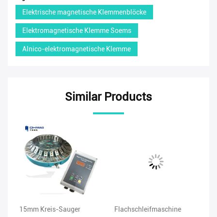
Elektrische magnetische Klemmenblöcke
Elektromagnetische Klemme Soems
Alnico-elektromagnetische Klemme
Similar Products
15mm Kreis-Sauger
Flachschleifmaschine
Da