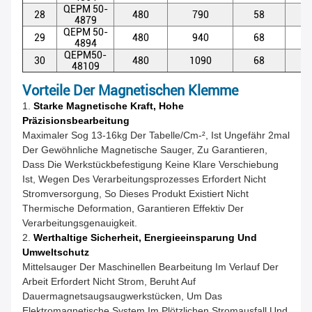
QEPM 50-
28
480
790
58
5
4879
QEPM 50-
29
480
940
68
5
4894
QEPM50-
30
480
1090
68
5
48109
Vorteile Der Magnetischen Klemme
1.
Starke Magnetische Kraft, Hohe
Präzisionsbearbeitung
Maximaler Sog 13-16kg Der Tabelle/cm-², Ist Ungefähr 2mal
Der Gewöhnliche Magnetische Sauger, Zu Garantieren,
Dass Die Werkstückbefestigung Keine Klare Verschiebung
Ist, Wegen Des Verarbeitungsprozesses Erfordert Nicht
Stromversorgung, So Dieses Produkt Existiert Nicht
Thermische Deformation, Garantieren Effektiv Der
Verarbeitungsgenauigkeit.
2.
Werthaltige Sicherheit, Energieeinsparung Und
Umweltschutz
Mittelsauger Der Maschinellen Bearbeitung Im Verlauf Der
Arbeit Erfordert Nicht Strom, Beruht Auf
Dauermagnetsaugsaugwerkstücken, Um Das
Elektromagnetische System Im Plötzlichen Stromausfall Und