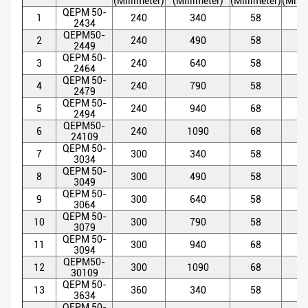
(Millimeter)
(Millimeter)
(Millimeter)
(Milli
QEPM 50-
1
240
340
58
5
2434
QEPM50-
2
240
490
58
5
2449
QEPM 50-
3
240
640
58
5
2464
QEPM 50-
4
240
790
58
5
2479
QEPM 50-
5
240
940
68
5
2494
QEPM50-
6
240
1090
68
5
24109
QEPM 50-
7
300
340
58
5
3034
QEPM 50-
8
300
490
58
5
3049
QEPM 50-
9
300
640
58
5
3064
QEPM 50-
10
300
790
58
5
3079
QEPM 50-
11
300
940
68
5
3094
QEPM50-
12
300
1090
68
5
30109
QEPM 50-
13
360
340
58
5
3634
QEPM 50-