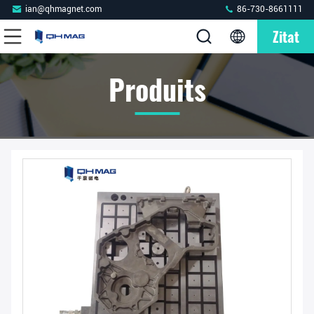
ian@qhmagnet.com
86-730-8661111
Zitat
Produits