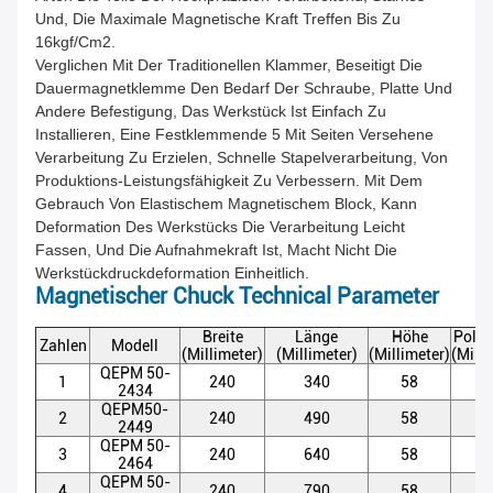
Und, Die Maximale Magnetische Kraft Treffen Bis Zu
16kgf/cm2.
Verglichen Mit Der Traditionellen Klammer, Beseitigt Die
Dauermagnetklemme Den Bedarf Der Schraube, Platte Und
Andere Befestigung, Das Werkstück Ist Einfach Zu
Installieren, Eine Festklemmende 5 Mit Seiten Versehene
Verarbeitung Zu Erzielen, Schnelle Stapelverarbeitung, Von
Produktions-Leistungsfähigkeit Zu Verbessern. Mit Dem
Gebrauch Von Elastischem Magnetischem Block, Kann
Deformation Des Werkstücks Die Verarbeitung Leicht
Fassen, Und Die Aufnahmekraft Ist, Macht Nicht Die
Werkstückdruckdeformation Einheitlich.
Magnetischer Chuck Technical Parameter
Breite
Länge
Höhe
Pole-
Zahlen
Modell
(Millimeter)
(Millimeter)
(Millimeter)
(Milli
QEPM 50-
1
240
340
58
5
2434
QEPM50-
2
240
490
58
5
2449
QEPM 50-
3
240
640
58
5
2464
QEPM 50-
4
240
790
58
5