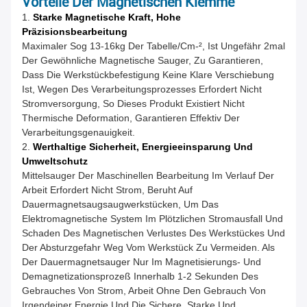
Vorteile Der Magnetischen Klemme
1.
Starke Magnetische Kraft, Hohe
Präzisionsbearbeitung
Maximaler Sog 13-16kg Der Tabelle/cm-², Ist Ungefähr 2mal
Der Gewöhnliche Magnetische Sauger, Zu Garantieren,
Dass Die Werkstückbefestigung Keine Klare Verschiebung
Ist, Wegen Des Verarbeitungsprozesses Erfordert Nicht
Stromversorgung, So Dieses Produkt Existiert Nicht
Thermische Deformation, Garantieren Effektiv Der
Verarbeitungsgenauigkeit.
2.
Werthaltige Sicherheit, Energieeinsparung Und
Umweltschutz
Mittelsauger Der Maschinellen Bearbeitung Im Verlauf Der
Arbeit Erfordert Nicht Strom, Beruht Auf
Dauermagnetsaugsaugwerkstücken, Um Das
Elektromagnetische System Im Plötzlichen Stromausfall Und
Schaden Des Magnetischen Verlustes Des Werkstückes Und
Der Absturzgefahr Weg Vom Werkstück Zu Vermeiden. Als
Der Dauermagnetsauger Nur Im Magnetisierungs- Und
Demagnetizationsprozeß Innerhalb 1-2 Sekunden Des
Gebrauches Von Strom, Arbeit Ohne Den Gebrauch Von
Irgendeiner Energie Und Die Sichere, Starke Und