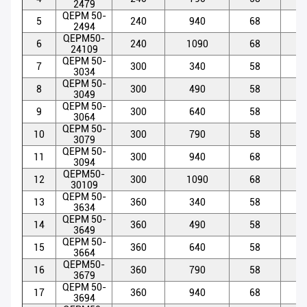
2479
QEPM 50-
5
240
940
68
5
2494
QEPM50-
6
240
1090
68
5
24109
QEPM 50-
7
300
340
58
5
3034
QEPM 50-
8
300
490
58
5
3049
QEPM 50-
9
300
640
58
5
3064
QEPM 50-
10
300
790
58
5
3079
QEPM 50-
11
300
940
68
5
3094
QEPM50-
12
300
1090
68
5
30109
QEPM 50-
13
360
340
58
5
3634
QEPM 50-
14
360
490
58
5
3649
QEPM 50-
15
360
640
58
5
3664
QEPM50-
16
360
790
58
5
3679
QEPM 50-
17
360
940
68
5
3694