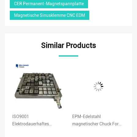
CER Permanent-Magnetspannplatte
Magnetische Sinusklemme CNC EDM
Similar Products
ISO9001
EPM-Edelstahl
Ma
Elektrodauerhaftes
magnetischer Chuck For
Pr
magnetischer Chuck For
Grinding Machine 50mm
fe