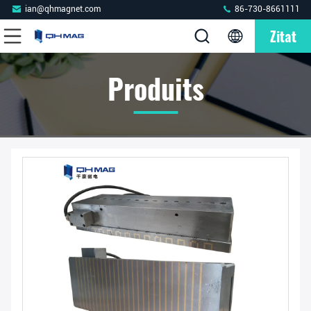
ian@qhmagnet.com
86-730-8661111
Zitat
Produits