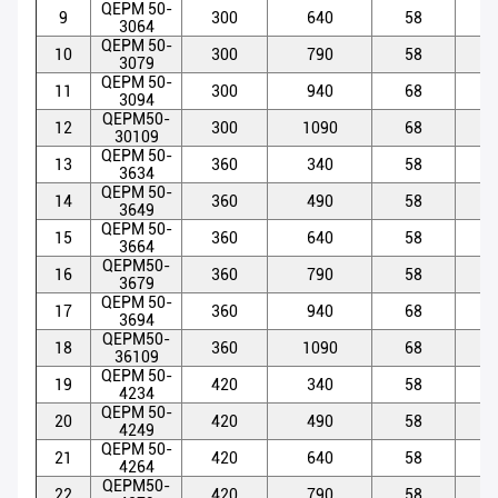
QEPM 50-
9
300
640
58
5
3064
QEPM 50-
10
300
790
58
5
3079
QEPM 50-
11
300
940
68
5
3094
QEPM50-
12
300
1090
68
5
30109
QEPM 50-
13
360
340
58
5
3634
QEPM 50-
14
360
490
58
5
3649
QEPM 50-
15
360
640
58
5
3664
QEPM50-
16
360
790
58
5
3679
QEPM 50-
17
360
940
68
5
3694
QEPM50-
18
360
1090
68
5
36109
QEPM 50-
19
420
340
58
5
4234
QEPM 50-
20
420
490
58
5
4249
QEPM 50-
21
420
640
58
5
4264
QEPM50-
22
420
790
58
5