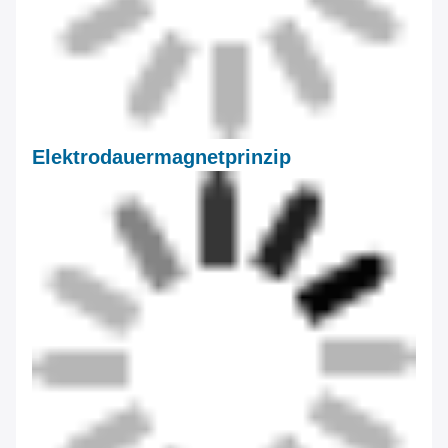
Elektrodauermagnetprinzip