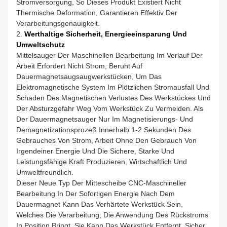
Stromversorgung, So Dieses Produkt Existiert Nicht
Thermische Deformation, Garantieren Effektiv Der
Verarbeitungsgenauigkeit.
2.
Werthaltige Sicherheit, Energieeinsparung Und
Umweltschutz
Mittelsauger Der Maschinellen Bearbeitung Im Verlauf Der
Arbeit Erfordert Nicht Strom, Beruht Auf
Dauermagnetsaugsaugwerkstücken, Um Das
Elektromagnetische System Im Plötzlichen Stromausfall Und
Schaden Des Magnetischen Verlustes Des Werkstückes Und
Der Absturzgefahr Weg Vom Werkstück Zu Vermeiden. Als
Der Dauermagnetsauger Nur Im Magnetisierungs- Und
Demagnetizationsprozeß Innerhalb 1-2 Sekunden Des
Gebrauches Von Strom, Arbeit Ohne Den Gebrauch Von
Irgendeiner Energie Und Die Sichere, Starke Und
Leistungsfähige Kraft Produzieren, Wirtschaftlich Und
Umweltfreundlich.
Dieser Neue Typ Der Mittescheibe CNC-Maschineller
Bearbeitung In Der Sofortigen Energie Nach Dem
Dauermagnet Kann Das Verhärtete Werkstück Sein,
Welches Die Verarbeitung, Die Anwendung Des Rückstroms
In Position Bringt, Sie Kann Das Werkstück Entfernt, Sicher