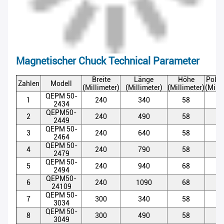
Magnetischer Chuck Technical Parameter
Breite
Länge
Höhe
Pole-
Zahlen
Modell
(Millimeter)
(Millimeter)
(Millimeter)
(Milli
QEPM 50-
1
240
340
58
5
2434
QEPM50-
2
240
490
58
5
2449
QEPM 50-
3
240
640
58
5
2464
QEPM 50-
4
240
790
58
5
2479
QEPM 50-
5
240
940
68
5
2494
QEPM50-
6
240
1090
68
5
24109
QEPM 50-
7
300
340
58
5
3034
QEPM 50-
8
300
490
58
5
3049