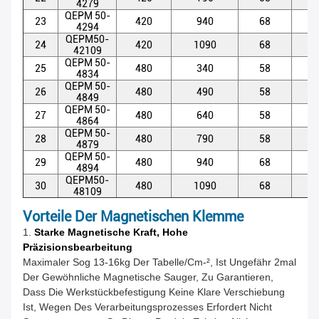
4279
QEPM 50-
23
420
940
68
5
4294
QEPM50-
24
420
1090
68
5
42109
QEPM 50-
25
480
340
58
5
4834
QEPM 50-
26
480
490
58
5
4849
QEPM 50-
27
480
640
58
5
4864
QEPM 50-
28
480
790
58
5
4879
QEPM 50-
29
480
940
68
5
4894
QEPM50-
30
480
1090
68
5
48109
Vorteile Der Magnetischen Klemme
1.
Starke Magnetische Kraft, Hohe
Präzisionsbearbeitung
Maximaler Sog 13-16kg Der Tabelle/cm-², Ist Ungefähr 2mal
Der Gewöhnliche Magnetische Sauger, Zu Garantieren,
Dass Die Werkstückbefestigung Keine Klare Verschiebung
Ist, Wegen Des Verarbeitungsprozesses Erfordert Nicht