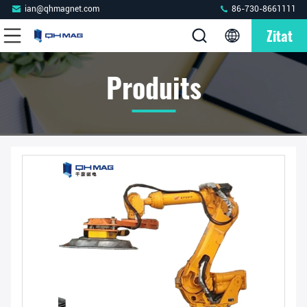
ian@qhmagnet.com
86-730-8661111
Zitat
Produits