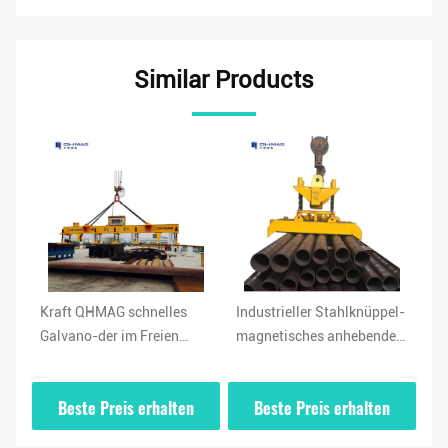
Similar Products
Industrieller Stahlknüppel-
Industrielle 10 Ton
Kr
magnetisches anhebendes
Magnetic Lifting Clamp 90
Pl
Werkzeug, 10 Ton Magnetic
Grad CER Zustimmung
Kl
Clamp Holder
ho
Beste Preis erhalten
Beste Preis erhalten
Kl