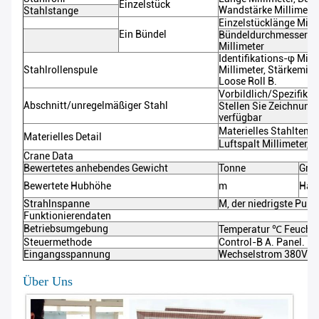
Einzelstück
Wandstärke Millimete
Stahlstange
Einzelstücklänge
Milli
Ein Bündel
Bündeldurchmesser φ
Millimeter
Identifikations-φ
Milli
Stahlrollenspule
Millimeter
,
Stärke
mill
Loose Roll B.
Vorbildlich/Spezifikat
Abschnitt/unregelmäßiger Stahl
Stellen Sie Zeichnung
verfügbar
Materielles Stahltemp
Materielles Detail
Luftspalt
Millimeter, 
Crane Data
Bewertetes anhebendes Gewicht
Tonne
Groß
Bewertete Hubhöhe
m
Hak
Strahlnspanne
M, der niedrigste Pu
Funktionierendaten
Betriebsumgebung
Temperatur
℃
Feuchti
Steuermethode
Control-B A. Panel. P
Eingangsspannung
Wechselstrom 380V /
Über Uns