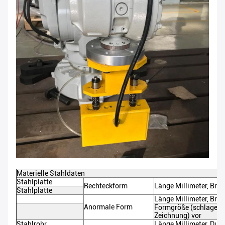
Materielle Stahldaten
Stahlplatte
Rechteckform
Länge Millimeter, Breit
Stahlplatte
Länge
Millimeter, Breit
Anormale Form
Formgröße (schlagen S
Zeichnung) vor
Stahlrohr
Länge
Millimeter, Dur