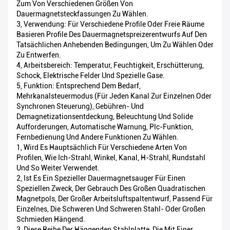
Zum Von Verschiedenen Größen Von
Dauermagnetsteckfassungen Zu Wählen.
3, Verwendung: Für Verschiedene Profile Oder Freie Räume
Basieren Profile Des Dauermagnetspreizerentwurfs Auf Den
Tatsächlichen Anhebenden Bedingungen, Um Zu Wählen Oder
Zu Entwerfen.
4, Arbeitsbereich: Temperatur, Feuchtigkeit, Erschütterung,
Schock, Elektrische Felder Und Spezielle Gase.
5, Funktion: Entsprechend Dem Bedarf,
Mehrkanalsteuermodus (für Jeden Kanal Zur Einzelnen Oder
Synchronen Steuerung), Gebühren- Und
Demagnetizationsentdeckung, Beleuchtung Und Solide
Aufforderungen, Automatische Warnung, Plc-Funktion,
Fernbedienung Und Andere Funktionen Zu Wählen.
1, Wird Es Hauptsächlich Für Verschiedene Arten Von
Profilen, Wie Ich-Strahl, Winkel, Kanal, H-Strahl, Rundstahl
Und So Weiter Verwendet.
2, Ist Es Ein Spezieller Dauermagnetsauger Für Einen
Speziellen Zweck, Der Gebrauch Des Großen Quadratischen
Magnetpols, Der Großer Arbeitsluftspaltentwurf, Passend Für
Einzelnes, Die Schweren Und Schweren Stahl- Oder Großen
Schmieden Hängend.
3, Diese Reihe Der Hängenden Stahlplatte, Die Mit Einer