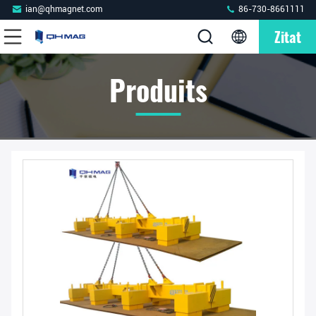
ian@qhmagnet.com
86-730-8661111
Zitat
Produits