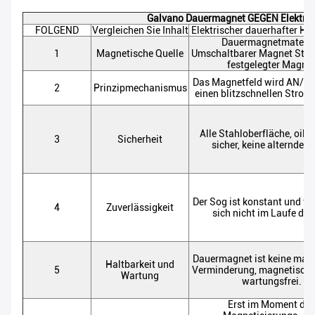
Galvano Dauermagnet GEGEN Elektro
FOLGEND
Vergleichen Sie Inhalt
Elektrischer dauerhafter H
Dauermagnetmateria
1
Magnetische Quelle
Umschaltbarer Magnet Stahl,
festgelegter Magne
Das Magnetfeld wird AN/A
2
Prinzipmechanismus
einen blitzschnellen Strom
Alle Stahloberfläche, oil&
3
Sicherheit
sicher, keine alternde F
Der Sog ist konstant und ve
4
Zuverlässigkeit
sich nicht im Laufe der 
Dauermagnet ist keine mag
Haltbarkeit und
5
Verminderung, magnetisch
Wartung
wartungsfrei.
Erst im Moment des