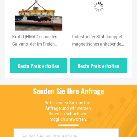
Kraft QHMAG schnelles
Industrieller Stahlknüppel-
In
Galvano-der im Freien
magnetisches anhebendes
Ma
magnetische anhebende
Werkzeug, 10 Ton Magnetic
Gr
Klammern-15kg
Clamp Holder
Beste Preis erhalten
Beste Preis erhalten
Senden Sie Ihre Anfrage
Bitte senden Sie uns Ihre 
Anfrage und wir werden 
Ihnen so schnell wie 
möglich antworten.