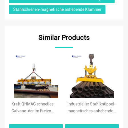
Stahlschienen-magnetische anhebende Klammer
Similar Products
les
Industrieller Stahlknüppel-
Industrielle 10 Ton
en
magnetisches anhebendes
Magnetic Lifting Clamp 90
ende
Werkzeug, 10 Ton Magnetic
Grad CER Zustimmung
Clamp Holder