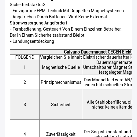
Sicherheitsfaktor3:1
- Einzigartige EPM-Technik Mit Doppelten Magnetsystemen
- Angetrieben Durch Batterien, Wird Keine Extermal
Stromversorgung Angefordert
- Fernbedienung, Gesteuert Von Einem Einzelnen Betreiber,
Der In Einem Sicherheitsabstand Bleibt
- Landungsentdeckung
Galvano Dauermagnet GEGEN Elektro
FOLGEND
Vergleichen Sie Inhalt
Elektrischer dauerhafter H
Dauermagnetmateria
1
Magnetische Quelle
Umschaltbarer Magnet Stahl,
festgelegter Magne
Das Magnetfeld wird AN/A
2
Prinzipmechanismus
einen blitzschnellen Strom
Alle Stahloberfläche, oil&
3
Sicherheit
sicher, keine alternde F
Der Sog ist konstant und ve
4
Zuverlässigkeit
sich nicht im Laufe der 