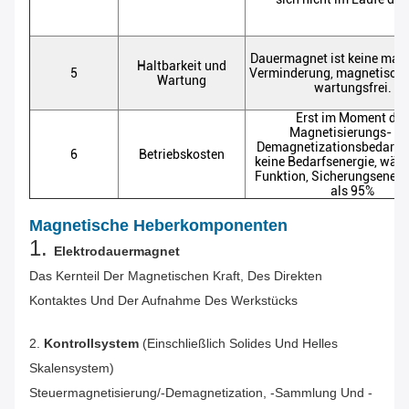
Dauermagnet ist keine mag
Haltbarkeit und
5
Verminderung, magnetisch
Wartung
wartungsfrei.
Erst im Moment des
Magnetisierungs- u
Demagnetizationsbedarfs
6
Betriebskosten
keine Bedarfsenergie, währ
Funktion, Sicherungsenerg
als 95%
Magnetische Heberkomponenten
1.
Elektrodauermagnet
Das Kernteil Der Magnetischen Kraft, Des Direkten
Kontaktes Und Der Aufnahme Des Werkstücks
2.
Kontrollsystem
(einschließlich Solides Und Helles
Skalensystem)
Steuermagnetisierung/-Demagnetization, -sammlung Und -