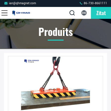
ian@qhmagnet.com
86-730-8661111
Zitat
Produits