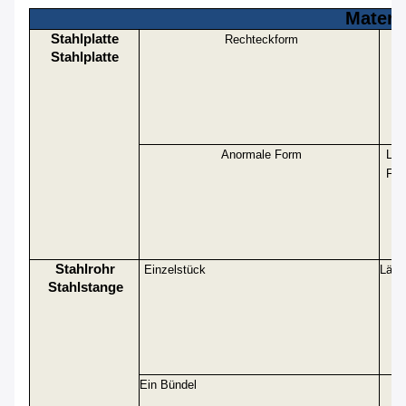
Materie
Stahlplatte
Rechteckform
Stahlplatte
Anormale Form
Län
For
Stahlrohr
Einzelstück
Läng
Stahlstange
Ein Bündel