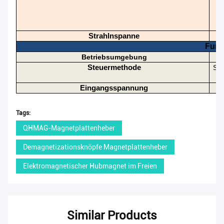
Strahlnspanne
M
Funk
Betriebsumgebung
Steuermethode
Ste
Eingangsspannung
Tags:
QHMAG-Magnetplattenheber
Demagnetizationsknöpfe Magnetplattenheber
Elektromagnetischer Hubmagnet im Freien
Similar Products