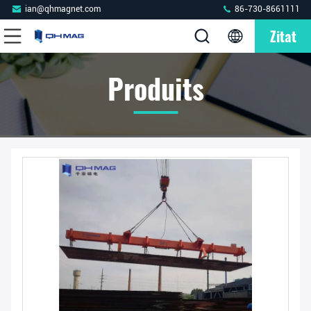
ian@qhmagnet.com
86-730-8661111
Zitat
Produits