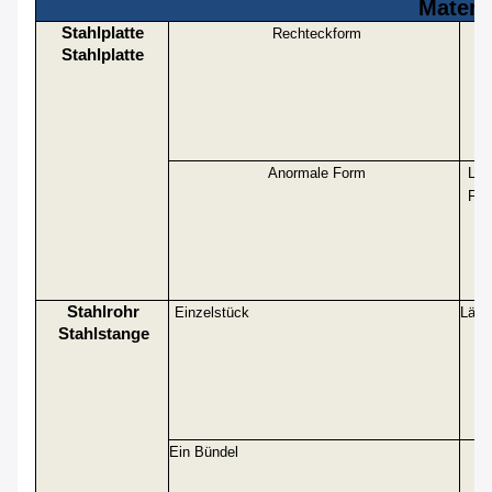
Materie
Stahlplatte
Rechteckform
Stahlplatte
Anormale Form
Län
For
Stahlrohr
Einzelstück
Läng
Stahlstange
Ein Bündel