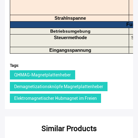
Strahlnspanne
M
Funk
Betriebsumgebung
Steuermethode
Ste
Eingangsspannung
Tags:
QHMAG-Magnetplattenheber
Demagnetizationsknöpfe Magnetplattenheber
Elektromagnetischer Hubmagnet im Freien
Similar Products