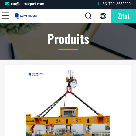
ian@qhmagnet.com
86-730-8661111
Zitat
Produits