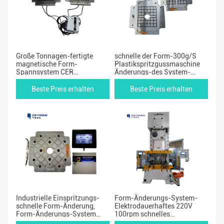
Große Tonnagen-fertigte
schnelle der Form-300g/S
magnetische Form-
Plastikspritzgussmaschine
Spannsystem CER
Änderungs-des System-
Zustimmung besonders an
180mm
Beste Preis erhalten
Beste Preis erhalten
Industrielle Einspritzungs-
Form-Änderungs-System-
schnelle Form-Änderung,
Elektrodauerhaftes 220V
Form-Änderungs-System
100rpm schnelles
3min 180mm schnelles
Magnetplatten