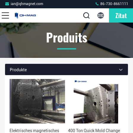
ian@qhmagnet.com
86-730-8661111
Zitat
Produits
Produkte
Elektrisches magnetisches
400 Ton Quick Mold Change