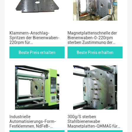
Klammern-Anschlag-
Magnetplattenschnelle der
Spritzen der Bienenwaben-
Bienenwaben-0-220rpm
220rpm für
sterben Zustimmung der
Plastikeinspritzungs-
Änderungs-ISO9001
Maschinen
Beste Preis erhalten
Beste Preis erhalten
Industrielle
300g/S sterben
Automatisierungs-Form-
Stahlbienenwabe
Festklemmen, NdFeB-
Magnetplatten-QHMAG für
Bienenwaben-schnelle
schnelles Änderung