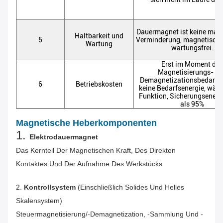
Dauermagnet ist keine mag
Haltbarkeit und
5
Verminderung, magnetisch
Wartung
wartungsfrei.
Erst im Moment des
Magnetisierungs- u
Demagnetizationsbedarfs
6
Betriebskosten
keine Bedarfsenergie, währ
Funktion, Sicherungsenerg
als 95%
Magnetische Heberkomponenten
1.
Elektrodauermagnet
Das Kernteil Der Magnetischen Kraft, Des Direkten
Kontaktes Und Der Aufnahme Des Werkstücks
2.
Kontrollsystem
(einschließlich Solides Und Helles
Skalensystem)
Steuermagnetisierung/-Demagnetization, -sammlung Und -