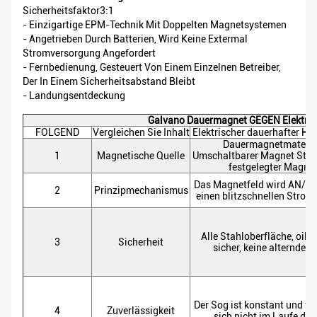
Sicherheitsfaktor3:1
- Einzigartige EPM-Technik Mit Doppelten Magnetsystemen
- Angetrieben Durch Batterien, Wird Keine Extermal
Stromversorgung Angefordert
- Fernbedienung, Gesteuert Von Einem Einzelnen Betreiber,
Der In Einem Sicherheitsabstand Bleibt
- Landungsentdeckung
Galvano Dauermagnet GEGEN Elektro
FOLGEND
Vergleichen Sie Inhalt
Elektrischer dauerhafter H
Dauermagnetmateria
1
Magnetische Quelle
Umschaltbarer Magnet Stahl,
festgelegter Magne
Das Magnetfeld wird AN/A
2
Prinzipmechanismus
einen blitzschnellen Strom
Alle Stahloberfläche, oil&
3
Sicherheit
sicher, keine alternde F
Der Sog ist konstant und ve
4
Zuverlässigkeit
sich nicht im Laufe der 