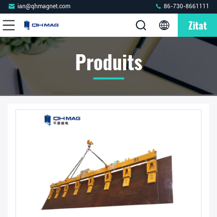
ian@qhmagnet.com
86-730-8661111
Zitat
Produits