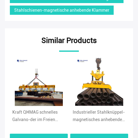
Stahlschienen-magnetische anhebende Klammer
Similar Products
les
Industrieller Stahlknüppel-
Industrielle 10 Ton
en
magnetisches anhebendes
Magnetic Lifting Clamp 90
ende
Werkzeug, 10 Ton Magnetic
Grad CER Zustimmung
Clamp Holder