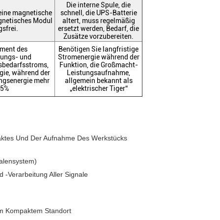
Die interne Spule, die
eine magnetische
schnell, die UPS-Batterie
gnetisches Modul
altert, muss regelmäßig
sfrei.
ersetzt werden, Bedarf, die
Zusätze vorzubereiten.
oment des
Benötigen Sie langfristige
rungs- und
Stromenergie während der
sbedarfsstroms,
Funktion, die Großmacht-
gie, während der
Leistungsaufnahme,
ungsenergie mehr
allgemein bekannt als
95%
„elektrischer Tiger“
ntaktes Und Der Aufnahme Des Werkstücks
kalensystem)
-verarbeitung Aller Signale
em Kompaktem Standort