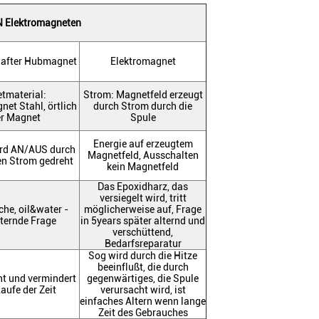
 Elektromagneten
rhafter Hubmagnet
Elektromagnet
tmaterial:
Strom: Magnetfeld erzeugt
et Stahl, örtlich
durch Strom durch die
er Magnet
Spule
Energie auf erzeugtem
ird AN/AUS durch
Magnetfeld, Ausschalten
len Strom gedreht
kein Magnetfeld
Das Epoxidharz, das
versiegelt wird, tritt
che, oil&water -
möglicherweise auf, Frage
alternde Frage
in 5years später alternd und
verschüttend,
Bedarfsreparatur
Sog wird durch die Hitze
beeinflußt, die durch
nt und vermindert
gegenwärtiges, die Spule
Laufe der Zeit
verursacht wird, ist
einfaches Altern wenn lange
Zeit des Gebrauches