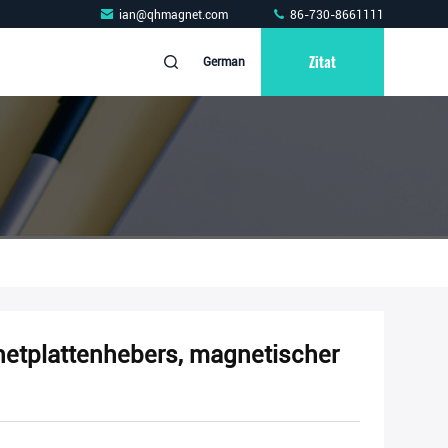
ian@qhmagnet.com
86-730-8661111
Zitat
German
etplattenhebers, magnetischer