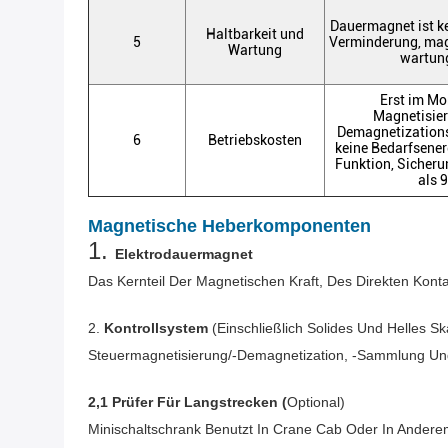
Dauermagnet ist k
Haltbarkeit und
5
Verminderung, ma
Wartung
wartung
Erst im M
Magnetisie
Demagnetization
6
Betriebskosten
keine Bedarfsener
Funktion, Sicher
als 
Magnetische Heberkomponenten
1.
Elektrodauermagnet
Das Kernteil Der Magnetischen Kraft, Des Direkten Ko
2.
Kontrollsystem
(einschließlich Solides Und Helles S
Steuermagnetisierung/-Demagnetization, -sammlung Und 
2,1 Prüfer Für Langstrecken (
Optional)
Minischaltschrank Benutzt In Crane Cab Oder In Ander