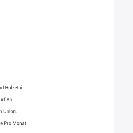
d Holzetui
urf Ab
n Union,
ze Pro Monat