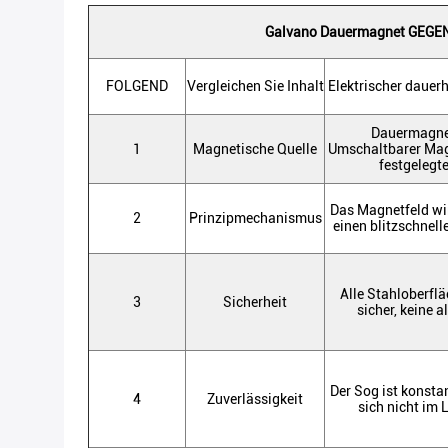
Galvano Dauermagnet GEGEN
FOLGEND
Vergleichen Sie Inhalt
Elektrischer daue
Dauermagne
1
Magnetische Quelle
Umschaltbarer Magn
festgelegt
Das Magnetfeld w
2
Prinzipmechanismus
einen blitzschnel
Alle Stahloberflä
3
Sicherheit
sicher, keine 
Der Sog ist konsta
4
Zuverlässigkeit
sich nicht im 