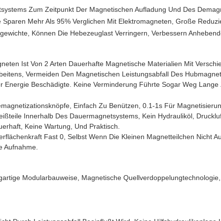
tsystems Zum Zeitpunkt Der Magnetischen Aufladung Und Des Demagn
ie Sparen Mehr Als 95% Verglichen Mit Elektromagneten, Große Reduz
ewichte, Können Die Hebezeuglast Verringern, Verbessern Anhebende
ten Ist Von 2 Arten Dauerhafte Magnetische Materialien Mit Verschie
beitens, Vermeiden Den Magnetischen Leistungsabfall Des Hubmagne
l Der Energie Beschädigte. Keine Verminderung Führte Sogar Weg Lang
Demagnetizationsknöpfe, Einfach Zu Benützen, 0.1-1s Für Magnetisie
leißteile Innerhalb Des Dauermagnetsystems, Kein Hydrauliköl, Drucklu
rhaft, Keine Wartung, Und Praktisch.
rflächenkraft Fast 0, Selbst Wenn Die Kleinen Magnetteilchen Nicht A
ie Aufnahme.
tige Modularbauweise, Magnetische Quellverdoppelungtechnologie, Ei