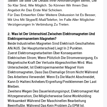
Stellen Sie Bitte Die Details Ihrer Anforderungen Bereit, Die
So Klar Sind, Wie Möglich. So Können Wir Ihnen Das
Angebot An Das Erste Mal Schicken.
Für Das Entwerfen Oder Weitere Diskussion Ist Es Besser,
Mit Uns Mit Skype/E-Mail/Telefon, Im Falle Aller Möglicher
Verzögerungen In Verbindung Zu Treten.
2.
Was Ist Der Unterschied Zwischen Elektromagneten Und
Elektropermanentem Magneten?
Beide Industriellen Magneten Sind Elektrisch Geschaltetes
AN/AUS. Der Hauptunterschied Liegt In 2 Punkten.
Zuerst Elektromagnetarbeiten Über Konsequenten
Elektrischen Strom; Wenn Plötzlich Die Stromversorgung, Es
Magnetische Kraft Der Verluste Abgeschnitten Wird. Was
Unterscheidet, Ist Elektropermanenter Magnet Vom
Elektromagneten, Dass Das Ehemalige Strom Nicht Während
Des Arbeitens Verwendet. Wenn Es Die Macht Abschneidet,
Kann Er Halten/Anheben/Ergreifung/Festklemmen Der Last
Bleiben.
Zweitens Wegen Des Dauerleistungsinput, Elektromagnet Hat
Hitzegeneration, Die Möglicherweise Seine Workholding
Wirksamkeit Während Der Maschinellen Bearbeitung
Beeinflußte. Während Das Kein Problem Zu EPM Ist.