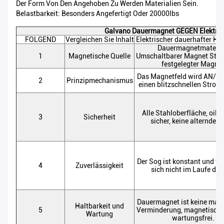
Der Form Von Den Angehoben Zu Werden Materialien Sein.
Belastbarkeit: Besonders Angefertigt Oder 20000lbs
Galvano Dauermagnet GEGEN Elektro
FOLGEND
Vergleichen Sie Inhalt
Elektrischer dauerhafter H
Dauermagnetmateria
1
Magnetische Quelle
Umschaltbarer Magnet Stahl,
festgelegter Magne
Das Magnetfeld wird AN/A
2
Prinzipmechanismus
einen blitzschnellen Strom
Alle Stahloberfläche, oil&
3
Sicherheit
sicher, keine alternde F
Der Sog ist konstant und ve
4
Zuverlässigkeit
sich nicht im Laufe der 
Dauermagnet ist keine mag
Haltbarkeit und
5
Verminderung, magnetisch
Wartung
wartungsfrei.