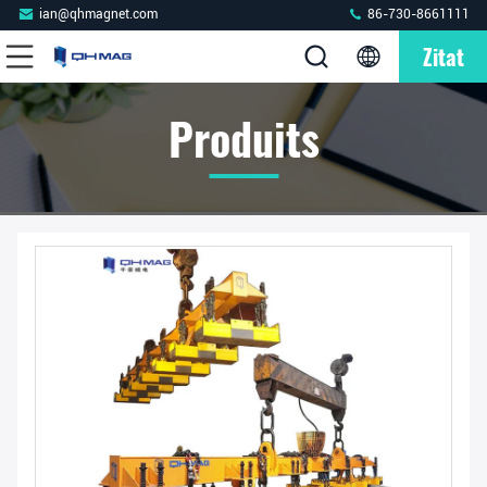
ian@qhmagnet.com
86-730-8661111
Zitat
Produits