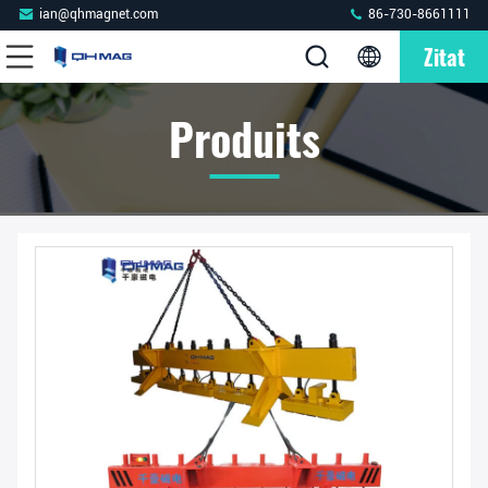
ian@qhmagnet.com
86-730-8661111
Zitat
Produits