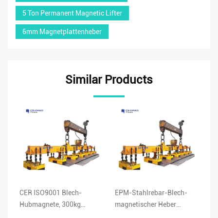
5 Ton Permanent Magnetic Lifter
6mm Magnetplattenheber
Similar Products
CER ISO9001 Blech-
EPM-Stahlrebar-Blech-
He
er
Hubmagnete, 300kg
magnetischer Heber
Ho
teleskopischer Strahl
1000kg für Kran
Do