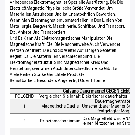
Anhebendes Elektromagnet Ist Spezielle Ausrüstung, Die Die
Electric&magnetic Physikalische Größe Verwendet, Um
Materialien Anzuheben Und Ist Unentbehrlich Geworden,
Wann Man Eisenmagnetismusmaterialien In Den Linien Von
Metallurgie, Bergwerk, Maschinerie, Schiffbau Und Transport,
Etc. Anhebt Und Transportiert.
Und Es Kann Als Elektromagnetischer Manipulator, Die
Magnetische Kraft, Die, Die Maschenweite Auch Verwendet
Werden Zentriert, Die Und So Weiter Auf Einigen Gebieten
Regelt, Da Die Materialien Verschieden Sind, Die
Elektromagnetstruktur, Sind Magnetischer Kreis Und
Herstellungsverfahren Auch Unterschiedlich, Also Gibt Es
Viele Reihen Starke Gerichtete Produkte.
Belastbarkeit: Besonders Angefertigt Oder 1 Tonne
Galvano Dauermagnet GEGEN Elektro
FOLGEND
Vergleichen Sie Inhalt
Elektrischer dauerhafter H
Dauermagnetmateria
1
Magnetische Quelle
Umschaltbarer Magnet Stahl,
festgelegter Magne
Das Magnetfeld wird AN/A
2
Prinzipmechanismus
einen blitzschnellen Strom