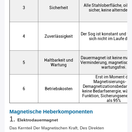
Alle Stahloberfläche, oil&
3
Sicherheit
sicher, keine alternde F
Der Sog ist konstant und ve
4
Zuverlässigkeit
sich nicht im Laufe der 
Dauermagnet ist keine mag
Haltbarkeit und
5
Verminderung, magnetisch
Wartung
wartungsfrei.
Erst im Moment des
Magnetisierungs- u
Demagnetizationsbedarfs
6
Betriebskosten
keine Bedarfsenergie, währ
Funktion, Sicherungsenerg
als 95%
Magnetische Heberkomponenten
1.
Elektrodauermagnet
Das Kernteil Der Magnetischen Kraft, Des Direkten