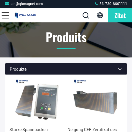
ian@qhmagnet.com
86-730-8661111
Zitat
Produits
Produkte
Stärke Spannbacken-
Neigung CER Zertifikat des