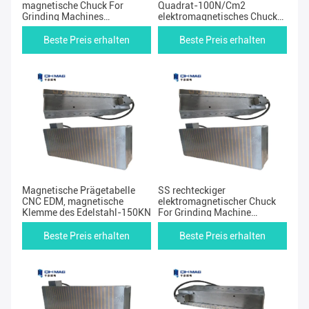
magnetische Chuck For
Quadrat-100N/Cm2
Grinding Machines
elektromagnetisches Chuck
100N/cm2
Table 2
Beste Preis erhalten
Beste Preis erhalten
Magnetische Prägetabelle
SS rechteckiger
CNC EDM, magnetische
elektromagnetischer Chuck
Klemme des Edelstahl-150KN
For Grinding Machine
200*500mm
Beste Preis erhalten
Beste Preis erhalten